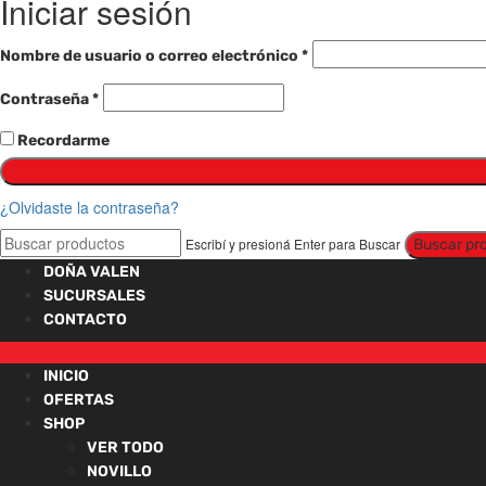
Iniciar sesión
Requerido
Nombre de usuario o correo electrónico
*
Requerido
Contraseña
*
Recordarme
¿Olvidaste la contraseña?
Escribí y presioná Enter para Buscar
DOÑA VALEN
SUCURSALES
CONTACTO
INICIO
OFERTAS
SHOP
VER TODO
NOVILLO