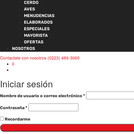
CERDO
AVES
MENUDENCIAS
ELABORADOS
ESPECIALES
MAYORISTA
OFERTAS
NOSOTROS
Contactate con nosotros
(0223) 489-3065
0
Iniciar sesión
Requerido
Nombre de usuario o correo electrónico
*
Requerido
Contraseña
*
Recordarme