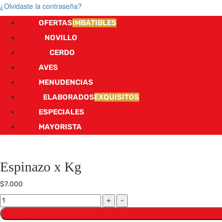
¿Olvidaste la contraseña?
OFERTAS
IMBATIBLES
NOVILLO
CERDO
AVES
MENUDENCIAS
ELABORADOS
EXQUISITOS
ESPECIALES
MAYORISTA
Espinazo x Kg
$
7.000
Espinazo
x
Kg