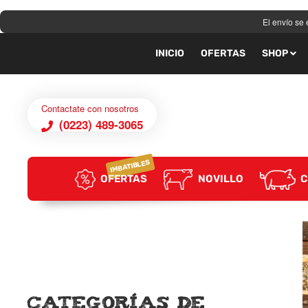
El envío se
INICIO
OFERTAS
SHOP
Contactate con nosotros
(0223) 489-3065
IMBATIBLES
OFERTAS
NOVILLO
C
Categorías de