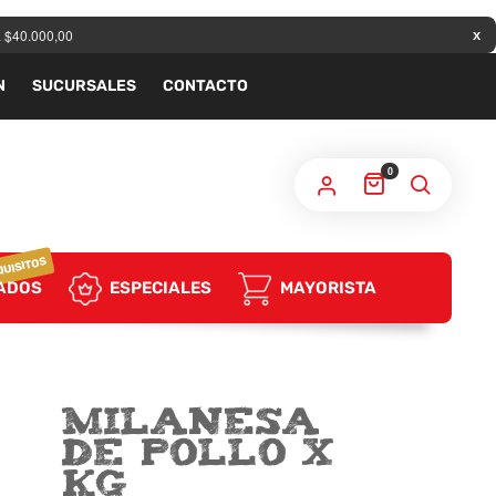
a $40.000,00
N
SUCURSALES
CONTACTO
0
QUISITOS
ADOS
ESPECIALES
MAYORISTA
Milanesa
De Pollo x
Kg