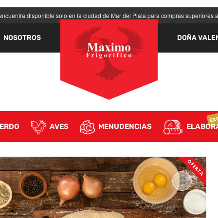
 encuentra disponible solo en la ciudad de Mar del Plata para compras superiores 
REQUERIDO
CONTRASEÑA
*
NOSOTROS
DOÑA VALE
RECORDARME
INICIAR SESIÓN
EX
ERDO
AVES
MENUDENCIAS
ELABOR
¿Olvidaste la contraseña?
OFERTA